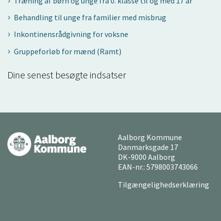
Træning af børn og unge fra 0. klasse til og med 17 år
Behandling til unge fra familier med misbrug
Inkontinensrådgivning for voksne
Gruppeforløb for mænd (Ramt)
Dine senest besøgte indsatser
Aalborg Kommune
Danmarksgade 17
DK-9000 Aalborg
EAN-nr.: 5798003743066
Tilgængelighedserklæring