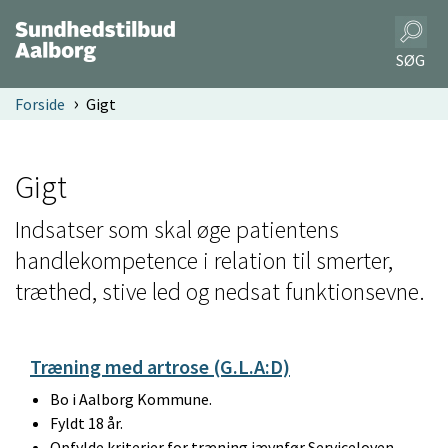
SØG
Forside
Gigt
Gigt
Indsatser som skal øge patientens
handlekompetence i relation til smerter,
træthed, stive led og nedsat funktionsevne.
Træning med artrose (G.L.A:D)
Bo i Aalborg Kommune.
Fyldt 18 år.
Opfylde kriterier for træning jævnfør Serviceloven