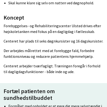
Skal kunne klare sig selv om natten ved døgnophold.
Koncept
Forebyggelses- og Rehabiliteringscenter Ulsted drives efter
højskoletanken med fokus på en dagligdag i fællesskab.
Centeret har plads til seks døgnkursister og 16 dagskursister.
Der arbejdes målrettet med at forebygge fald, forbedre
funktionsniveau og reducere patientens hjemmehjælp.
Centeret arbejder tværfagligt. Træningen foregår i forhold
til dagligdagsfunktioner - både inde og ude.
Fortæl patienten om
sundhedstilbuddet
Formålet med opholdet er at gøre dig mere selvstændig i