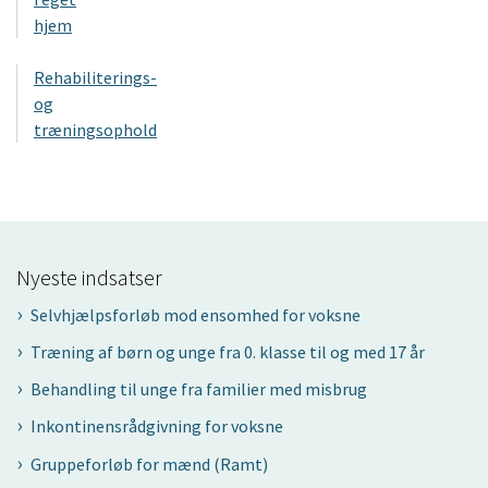
hjem
Rehabiliterings-
og
træningsophold
Nyeste indsatser
Selvhjælpsforløb mod ensomhed for voksne
Træning af børn og unge fra 0. klasse til og med 17 år
Behandling til unge fra familier med misbrug
Inkontinensrådgivning for voksne
Gruppeforløb for mænd (Ramt)