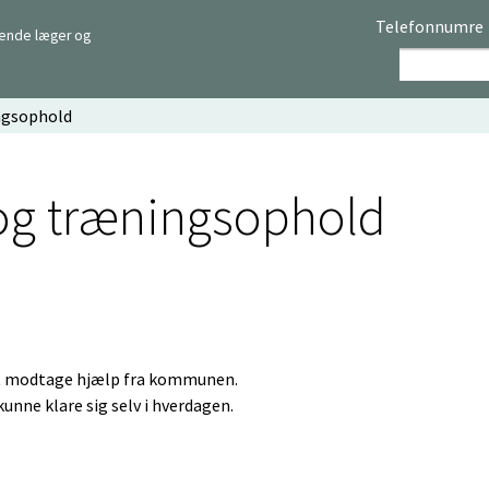
Telefonnumre
rende læger og
ngsophold
 og træningsophold
 at modtage hjælp fra kommunen.
kunne klare sig selv i hverdagen.