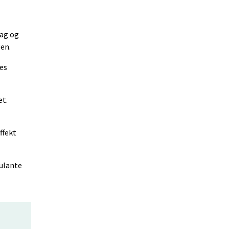
dag og
gen.
res
et.
ffekt
bulante