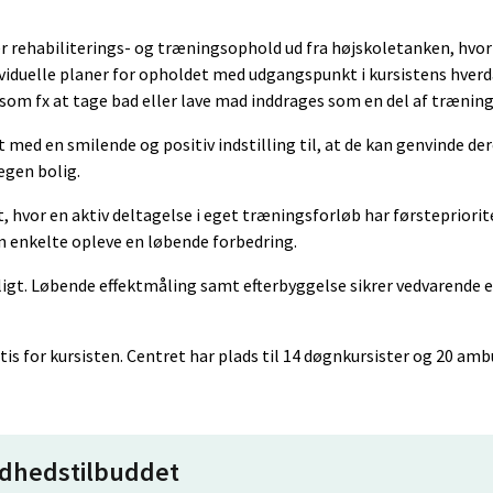
r rehabiliterings- og træningsophold ud fra højskoletanken, hvor
ividuelle planer for opholdet med udgangspunkt i kursistens hver
 som fx at tage bad eller lave mad inddrages som en del af trænin
 med en smilende og positiv indstilling til, at de kan genvinde de
 egen bolig.
, hvor en aktiv deltagelse i eget træningsforløb har førstepriorit
n enkelte opleve en løbende forbedring.
ligt. Løbende effektmåling samt efterbyggelse sikrer vedvarende e
atis for kursisten. Centret har plads til 14 døgnkursister og 20 am
ndhedstilbuddet