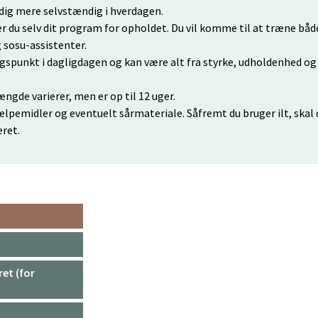
dig mere selvstændig i hverdagen.
du selv dit program for opholdet. Du vil komme til at træne bå
 sosu-assistenter.
gspunkt i dagligdagen og kan være alt fra styrke, udholdenhed og
ængde varierer, men er op til 12 uger.
lpemidler og eventuelt sårmateriale. Såfremt du bruger ilt, skal 
eret.
et (for