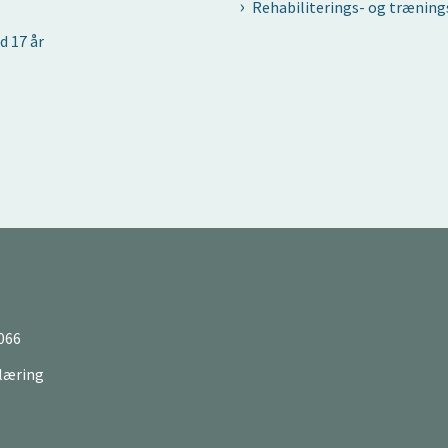
Rehabiliterings- og trænin
d 17 år
066
læring