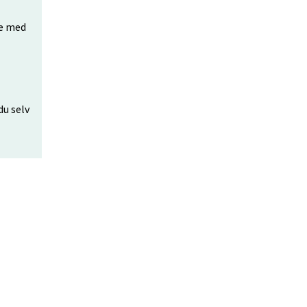
de med
du selv