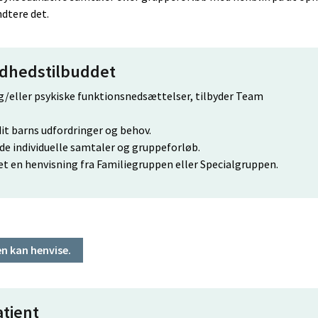
dtere det.
ndhedstilbuddet
og/eller psykiske funktionsnedsættelser, tilbyder Team
dit barns udfordringer og behov.
de individuelle samtaler og gruppeforløb.
det en henvisning fra Familiegruppen eller Specialgruppen.
n kan henvise.
atient