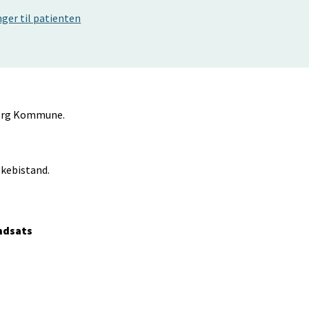
ger til patienten
lborg Kommune.
lkebistand.
Indsats