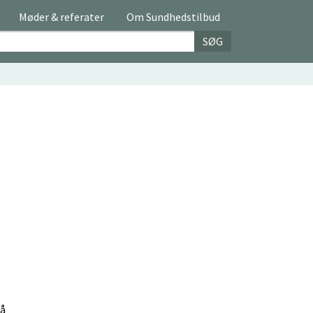
Møder & referater
Om Sundhedstilbud
SØG
nå