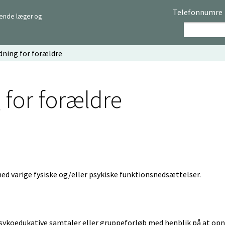
Telefonnumre
rende læger og
ning for forældre
for forældre
med varige fysiske og/eller psykiske funktionsnedsættelser.
psykoedukative samtaler eller gruppeforløb med henblik på at op