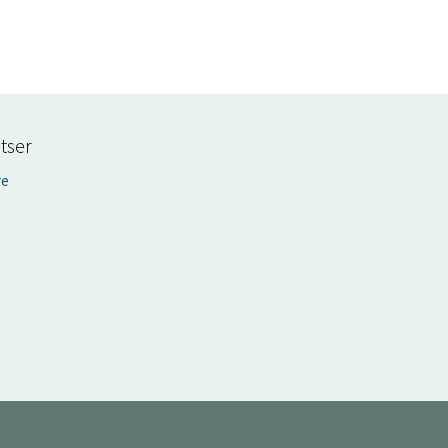
tser
re