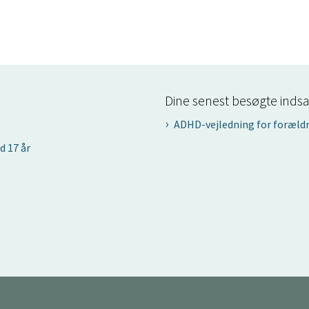
Dine senest besøgte indsa
ADHD-vejledning for foræld
d 17 år