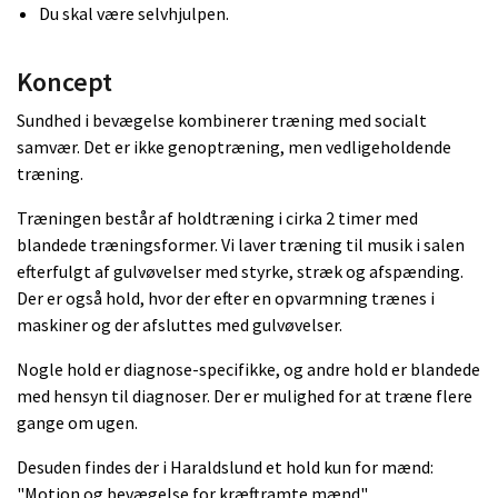
Du skal være selvhjulpen.
Koncept
Sundhed i bevægelse kombinerer træning med socialt
samvær. Det er ikke genoptræning, men vedligeholdende
træning.
Træningen består af holdtræning i cirka 2 timer med
blandede træningsformer. Vi laver træning til musik i salen
efterfulgt af gulvøvelser med styrke, stræk og afspænding.
Der er også hold, hvor der efter en opvarmning trænes i
maskiner og der afsluttes med gulvøvelser.
Nogle hold er diagnose-specifikke, og andre hold er blandede
med hensyn til diagnoser. Der er mulighed for at træne flere
gange om ugen.
Desuden findes der i Haraldslund et hold kun for mænd:
"Motion og bevægelse for kræftramte mænd".