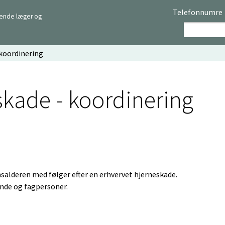
Telefonnumre
rende læger og
 koordinering
skade - koordinering
nsalderen med følger efter en erhvervet hjerneskade.
ende og fagpersoner.