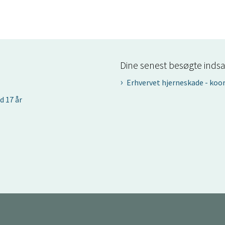
Dine senest besøgte indsa
Erhvervet hjerneskade - koo
d 17 år