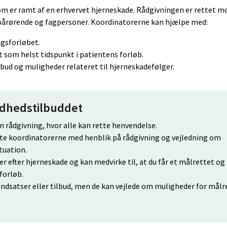
som er ramt af en erhvervet hjerneskade. Rådgivningen er rettet m
pårørende og fagpersoner. Koordinatorerne kan hjælpe med:
ngsforløbet.
t som helst tidspunkt i patientens forløb.
lbud og muligheder relateret til hjerneskadefølger.
ndhedstilbuddet
 rådgivning, hvor alle kan rette henvendelse.
kte koordinatorerne med henblik på rådgivning og vejledning om
tuation.
 efter hjerneskade og kan medvirke til, at du får et målrettet og
orløb.
ndsatser eller tilbud, men de kan vejlede om muligheder for mål