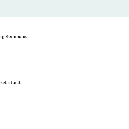
lborg Kommune.
lkebistand.