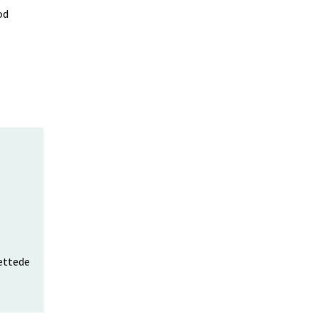
od
rettede