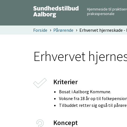
Hjemmeside til praktise
praksispersonale
Forside
Pårørende
Erhvervet hjerneskade -
Erhvervet hjerne
Kriterier
Bosat i Aalborg Kommune.
Voksne fra 18 år op til folkepensio
Tilbuddet retter sig også til pårør
Koncept