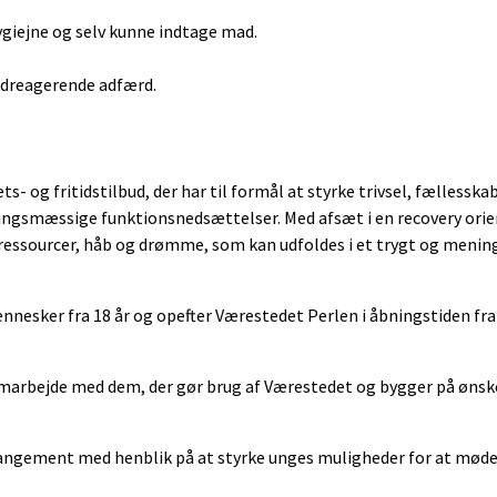
ygiejne og selv kunne indtage mad.
dadreagerende adfærd.
s- og fritidstilbud, der har til formål at styrke trivsel, fællesska
lingsmæssige funktionsnedsættelser. Med afsæt i en recovery ori
r ressourcer, håb og drømme, som kan udfoldes i et trygt og menin
esker fra 18 år og opefter Værestedet Perlen i åbningstiden fra 
amarbejde med dem, der gør brug af Værestedet og bygger på ønsk
rrangement med henblik på at styrke unges muligheder for at mød