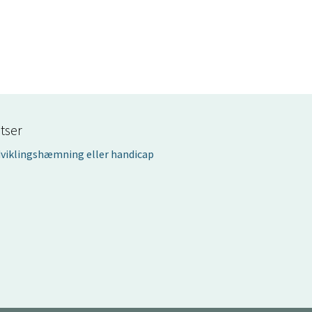
tser
udviklingshæmning eller handicap