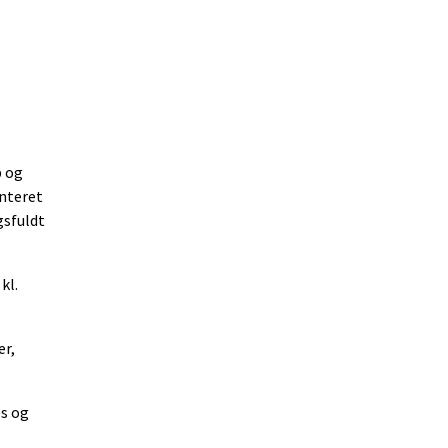
b og
enteret
gsfuldt
kl.
er,
es og