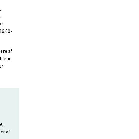
.
t
gt
16.00-
ere af
oldene
er
e,
er af