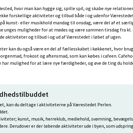
ted, hvor man kan hygge sig, spille spil, og skabe nye relationer
ække forskellige aktiviteter og tilbud både i og udenfor Værestede
 på kunst- eller musikhold mandag til onsdag, være del af et særli
e unges muligheder for at mødes og være sammen tirsdag fra kl. 
de aktiviteter og tilbud i og ud af Værestedet i løbet af ugen.
eter kan du også være en del af fællesskabet i køkkenet, hvor brug
orgenmad, frokost og aftensmad, som kan købes i cafeen. Cafeh
e har mulighed for at lære nye færdigheder, og øve de ting du hold
ndhedstilbuddet
t, kan du deltage i aktiviteterne på Værestedet Perlen.
ddet.
tiviteter; kunst, musik, herreklub, mediehold, svømning, bevægels
ere. Derudover er der løbende aktiviteter ude i byen, som udspring