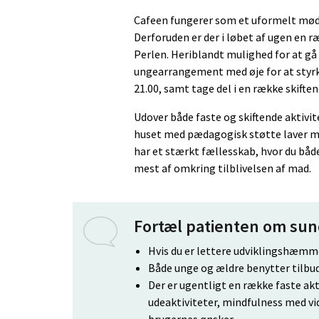
Cafeen fungerer som et uformelt mødes
Derforuden er der i løbet af ugen en r
Perlen. Heriblandt mulighed for at gå
ungearrangement med øje for at styrk
21.00, samt tage del i en række skiften
Udover både faste og skiftende aktivit
huset med pædagogisk støtte laver m
har et stærkt fællesskab, hvor du båd
mest af omkring tilblivelsen af mad.
Fortæl patienten om su
Hvis du er lettere udviklingshæmme
Både unge og ældre benytter tilbu
Der er ugentligt en række faste ak
udeaktiviteter, mindfulness med vid