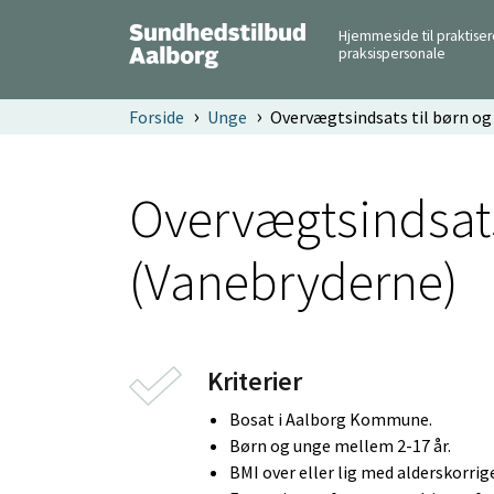
Hjemmeside til praktise
praksispersonale
Forside
Unge
Overvægtsindsats til børn og
Overvægtsindsats
(Vanebryderne)
Kriterier
Bosat i Aalborg Kommune.
Børn og unge mellem 2-17 år.
BMI over eller lig med alderskorri