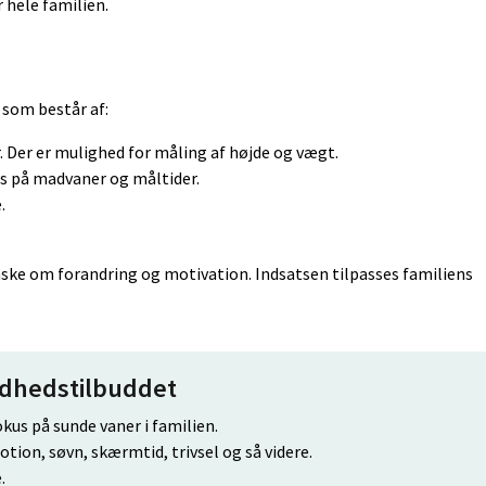
 hele familien.
 som består af:
 Der er mulighed for måling af højde og vægt.
s på madvaner og måltider.
.
nske om forandring og motivation. Indsatsen tilpasses familiens
ndhedstilbuddet
kus på sunde vaner i familien.
ion, søvn, skærmtid, trivsel og så videre.
.