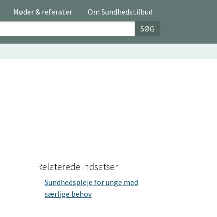
Møder & referater
Om Sundhedstilbud
SØG
Relaterede indsatser
Sundhedspleje for unge med
særlige behov