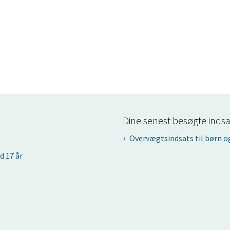
Dine senest besøgte indsa
Overvægtsindsats til børn o
d 17 år