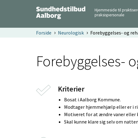
Hjemmeside til praktise
praksispersonale
Forside
Neurologisk
Forebyggelses- og reh
Forebyggelses- o
Kriterier
Bosat i Aalborg Kommune.
Modtager hjemmehjælp eller er i r
Motiveret for at ændre vaner eller 
Skal kunne klare sig selv om natte