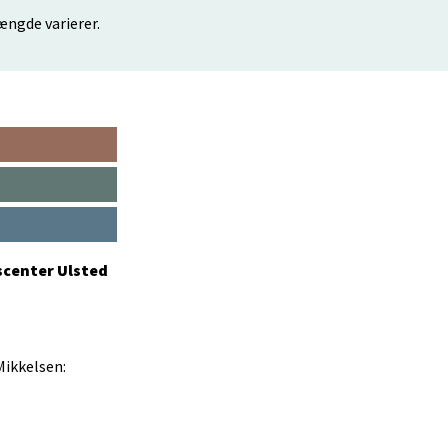
længde varierer.
scenter Ulsted
Mikkelsen: