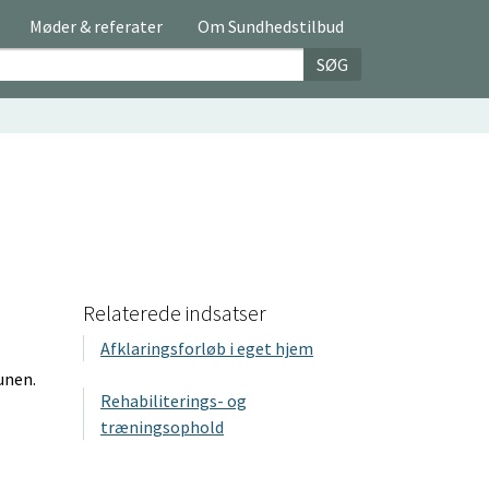
Møder & referater
Om Sundhedstilbud
SØG
Relaterede indsatser
Afklaringsforløb i eget hjem
unen.
Rehabiliterings- og
træningsophold