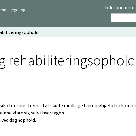
Telefonnumre
rende læger og
abiliteringsophold
g rehabiliteringsophold
isiko for i nær fremtid at skulle modtage hjemmehjælp fra komm
kunne klare sig selv i hverdagen.
n ved døgnophold.