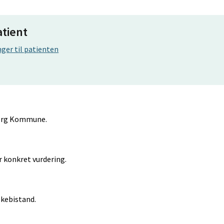
atient
ger til patienten
lborg Kommune.
 konkret vurdering.
lkebistand.