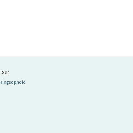
tser
eringsophold