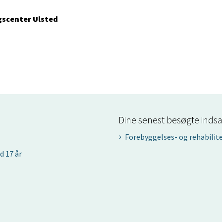
gscenter Ulsted
Dine senest besøgte indsa
Forebyggelses- og rehabilit
d 17 år